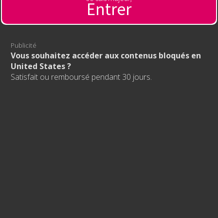
Entrer
Contacter l'hébergeur
🔞 Sexe en direct
Publicité servant à financer l'hébergement de ce site
Publicité
🇫🇷
Vous souhaitez accéder aux contenus bloqués en
Regardez des filles en direct, sans tabou, sans
United States ?
censure, sans limite !
Satisfait ou remboursé pendant 30 jours.
ST666PET